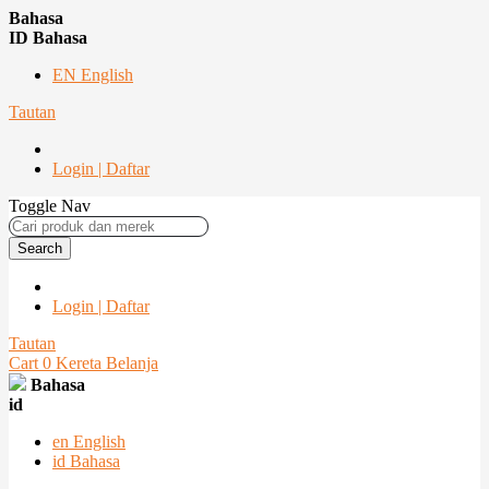
Bahasa
ID Bahasa
EN English
Tautan
Login | Daftar
Toggle Nav
Search
Login | Daftar
Tautan
Cart
0
Kereta Belanja
Bahasa
id
en
English
id
Bahasa