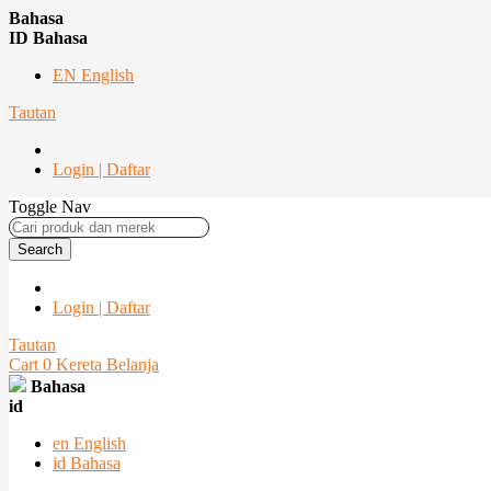
Bahasa
ID Bahasa
EN English
Tautan
Login | Daftar
Toggle Nav
Search
Login | Daftar
Tautan
Cart
0
Kereta Belanja
Bahasa
id
en
English
id
Bahasa