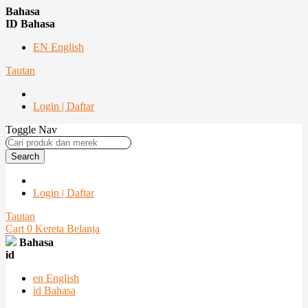
Bahasa
ID Bahasa
EN English
Tautan
Login | Daftar
Toggle Nav
Search
Login | Daftar
Tautan
Cart
0
Kereta Belanja
Bahasa
id
en
English
id
Bahasa