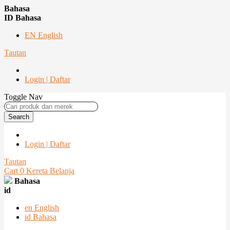
Bahasa
ID Bahasa
EN English
Tautan
Login | Daftar
Toggle Nav
Search
Login | Daftar
Tautan
Cart
0
Kereta Belanja
Bahasa
id
en
English
id
Bahasa