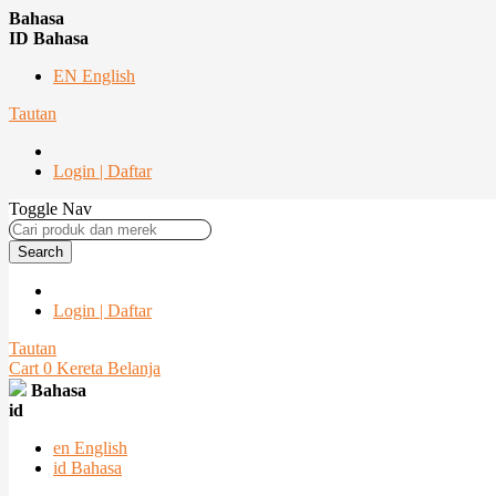
Bahasa
ID Bahasa
EN English
Tautan
Login | Daftar
Toggle Nav
Search
Login | Daftar
Tautan
Cart
0
Kereta Belanja
Bahasa
id
en
English
id
Bahasa